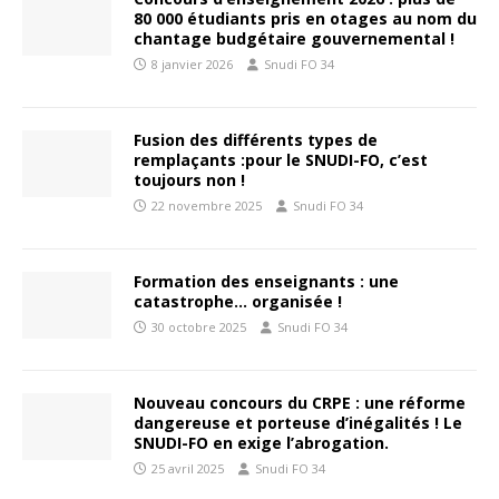
80 000 étudiants pris en otages au nom du
chantage budgétaire gouvernemental !
8 janvier 2026
Snudi FO 34
Fusion des différents types de
remplaçants :pour le SNUDI-FO, c’est
toujours non !
22 novembre 2025
Snudi FO 34
Formation des enseignants : une
catastrophe… organisée !
30 octobre 2025
Snudi FO 34
Nouveau concours du CRPE : une réforme
dangereuse et porteuse d’inégalités ! Le
SNUDI-FO en exige l’abrogation.
25 avril 2025
Snudi FO 34