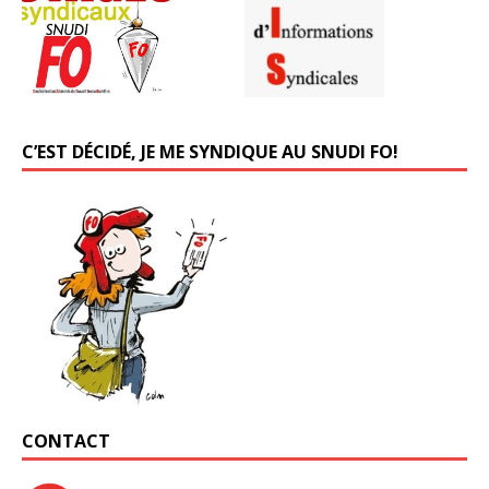
C’EST DÉCIDÉ, JE ME SYNDIQUE AU SNUDI FO!
CONTACT