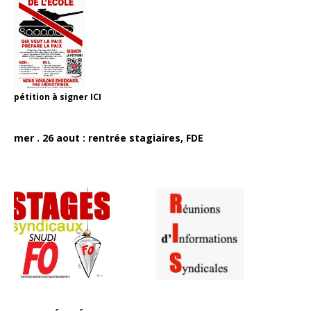
pétition à signer
ICI
mer . 26 aout : rentrée stagiaires, FDE