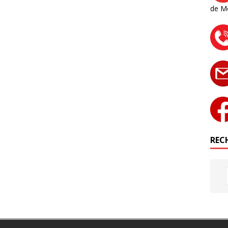
de M
RECH