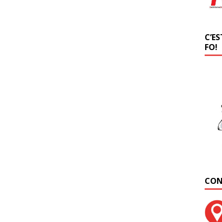
C’ES
FO!
CON