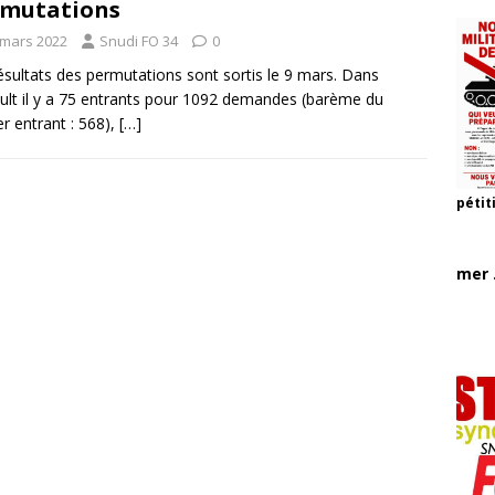
rmutations
 mars 2022
Snudi FO 34
0
ésultats des permutations sont sortis le 9 mars. Dans
ault il y a 75 entrants pour 1092 demandes (barème du
er entrant : 568),
[…]
pétit
mer .