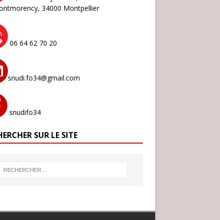
ontmorency,
34000 Montpellier
06 64 62 70 20
snudi.fo34@gmail.com
snudifo34
ERCHER SUR LE SITE