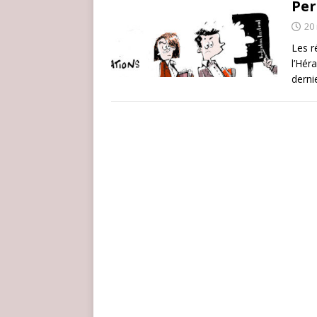
Pe
20
Les r
l’Hér
derni