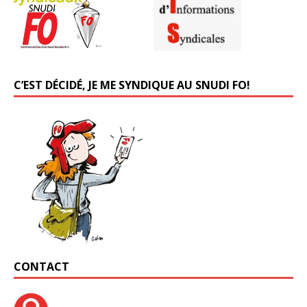
C’EST DÉCIDÉ, JE ME SYNDIQUE AU SNUDI FO!
CONTACT