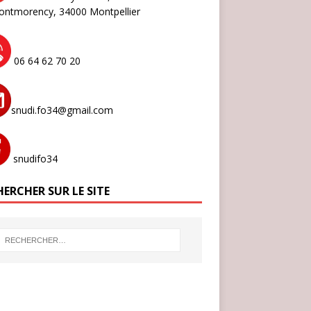
ontmorency,
34000 Montpellier
06 64 62 70 20
snudi.fo34@gmail.com
snudifo34
ERCHER SUR LE SITE