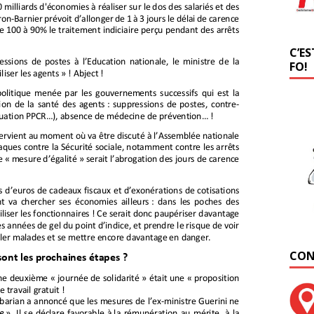
C’ES
FO!
CON