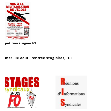
pétition à signer
ICI
mer . 26 aout : rentrée stagiaires, FDE