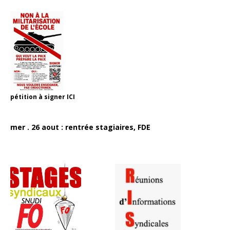
pétition à signer
ICI
mer . 26 aout : rentrée stagiaires, FDE