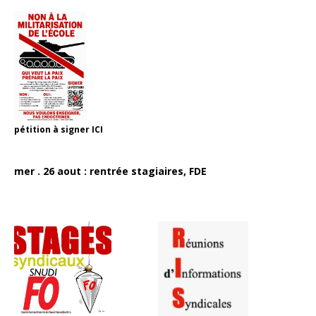
pétition à signer
ICI
mer . 26 aout : rentrée stagiaires, FDE