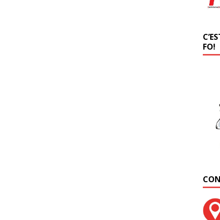
C’ES
FO!
CON