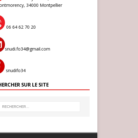
ontmorency,
34000 Montpellier
06 64 62 70 20
snudi.fo34@gmail.com
snudifo34
ERCHER SUR LE SITE