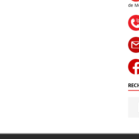
de M
RECH