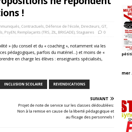
ropositions ne répondent
ions !
mmuniqués
,
Contractuels
,
Défense de l'école
,
Directeurs
,
GT
,
ls
,
PsyEN
,
Remplaçants (TRS, ZIL, BRIGADE)
,
Stagiaires
0
bilité » (du conseil et du « coaching », notamment via les
urces pédagogiques, parfois du matériel…) et moins de «
pétit
ndre en charge les élèves : enseignants spécialisés,
mer .
INCLUSION SCOLAIRE
REVENDICATIONS
SUIVANT
Projet de note de service sur les classes dédoublées:
Non à la remise en cause de la liberté pédagogique et
au flicage des personnels !