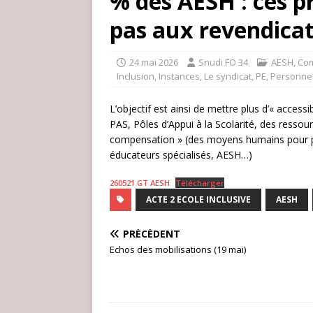
% des AESH : ces p
pas aux revendicat
24 mai 2026
Snudi FO 34
AESH
,
Co
Inclusion
,
Instances
,
Le syndicat
,
PE
,
Personne
L’objectif est ainsi de mettre plus d’« accessi
PAS, Pôles d’Appui à la Scolarité, des resso
compensation » (des moyens humains pour pre
éducateurs spécialisés, AESH…)
260521 GT AESH
Télécharger
ACTE 2 ECOLE INCLUSIVE
AESH
PRÉCÉDENT
Echos des mobilisations (19 mai)