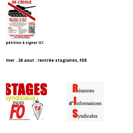
pétition à signer
ICI
mer . 26 aout : rentrée stagiaires, FDE