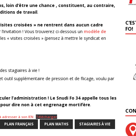
s, loin d’être une chance , constituent, au contraire,
itions de travail
.
C’ES
visites croisées » ne rentrent dans aucun cadre
FO!
 l’invitation ! Vous trouverez ci-dessous un
modèle de
es « visites croisées » (pensez à mettre le syndicat en
es stagiaires à vie !
t outil supplémentaire de pression et de flicage, voulu par
uler l’administration !
Le Snudi Fo 34 appelle tous les
, pour dire non à cet engrenage mortifère
.
CON
 à adresser à son IEN
Télécharger
PLAN FRANÇAIS
PLAN MATHS
STAGIAIRES À VIE