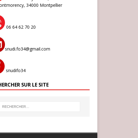
ontmorency,
34000 Montpellier
06 64 62 70 20
snudi.fo34@gmail.com
snudifo34
ERCHER SUR LE SITE