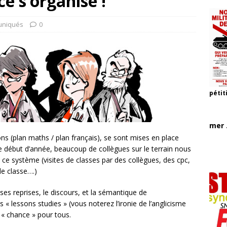
ce s’organise !
niqués
0
pétit
mer .
s (plan maths / plan français), se sont mises en place
 début d’année, beaucoup de collègues sur le terrain nous
é ce système (visites de classes par des collègues, des cpc,
de classe….)
 reprises, le discours, et la sémantique de
 « lessons studies » (vous noterez l’ironie de l’anglicisme
 « chance » pour tous.