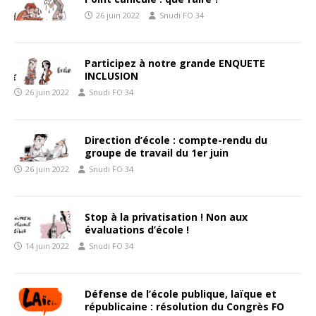
26 juin 2022
Snudi FO 34
Participez à notre grande ENQUETE
INCLUSION
26 juin 2022
Snudi FO 34
Direction d’école : compte-rendu du
groupe de travail du 1er juin
26 juin 2022
Snudi FO 34
Stop à la privatisation ! Non aux
évaluations d’école !
14 juin 2022
Snudi FO 34
Défense de l’école publique, laïque et
républicaine : résolution du Congrès FO