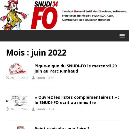
Mois :
juin 2022
Pique-nique du SNUDI-FO le mercerdi 29
juin au Parc Rimbaud
26 juin 2022
Snudi FO 34
« Ouvrez les listes complémentaires ! » :
le SNUDI-FO écrit au minisitre
26 juin 2022
Snudi FO 34
Point canicule : que faire ?