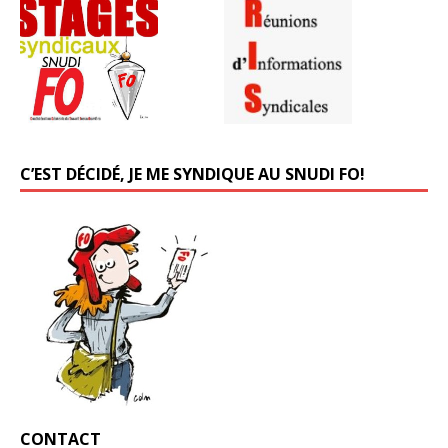
C’EST DÉCIDÉ, JE ME SYNDIQUE AU SNUDI FO!
CONTACT