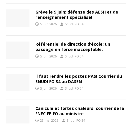
Grève le 9 juin: défense des AESH et de
l’enseignement spécialisé!
5 juin 2026
Snudi FO 34
Référentiel de direction d’école: un
passage en force inacceptable.
5 juin 2026
Snudi FO 34
Il faut rendre les postes PAS! Courrier du
SNUDI FO 34 au DASEN
5 juin 2026
Snudi FO 34
Canicule et fortes chaleurs: courrier de la
FNEC FP FO au ministre
29 mai 2026
Snudi FO 34