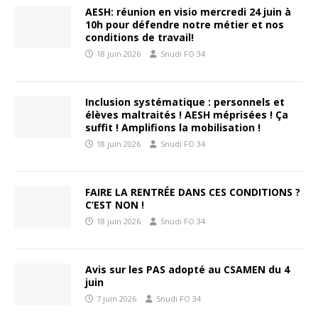
AESH: réunion en visio mercredi 24 juin à
10h pour défendre notre métier et nos
conditions de travail!
18 juin 2026
Snudi FO 34
Inclusion systématique : personnels et
élèves maltraités ! AESH méprisées ! Ça
suffit ! Amplifions la mobilisation !
18 juin 2026
Snudi FO 34
FAIRE LA RENTRÉE DANS CES CONDITIONS ?
C’EST NON !
18 juin 2026
Snudi FO 34
Avis sur les PAS adopté au CSAMEN du 4
juin
7 juin 2026
Snudi FO 34