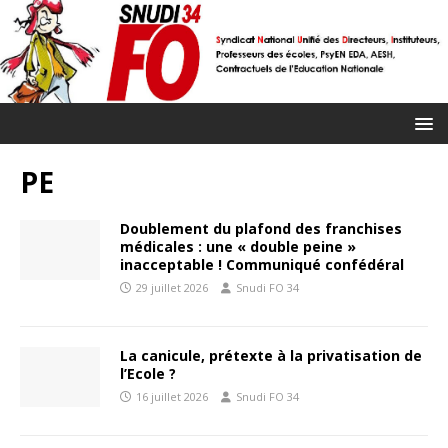
PE
Doublement du plafond des franchises
médicales : une « double peine »
inacceptable ! Communiqué confédéral
29 juillet 2026
Snudi FO 34
La canicule, prétexte à la privatisation de
l’Ecole ?
16 juillet 2026
Snudi FO 34