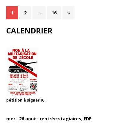
1
2
…
16
»
CALENDRIER
pétition à signer
ICI
mer . 26 aout : rentrée stagiaires, FDE