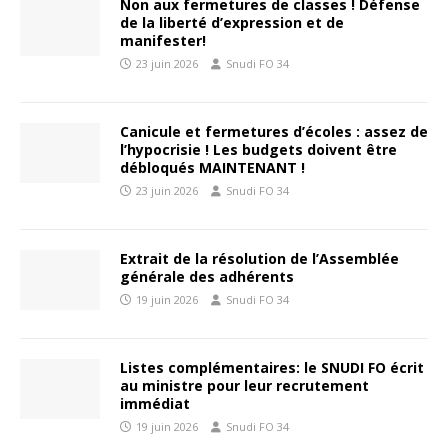
Non aux fermetures de classes ! Défense
de la liberté d’expression et de
manifester!
23 juin 2026
Snudi FO 34
Canicule et fermetures d’écoles : assez de
l’hypocrisie ! Les budgets doivent être
débloqués MAINTENANT !
23 juin 2026
Snudi FO 34
Extrait de la résolution de l’Assemblée
générale des adhérents
19 juin 2026
Snudi FO 34
Listes complémentaires: le SNUDI FO écrit
au ministre pour leur recrutement
immédiat
19 juin 2026
Snudi FO 34