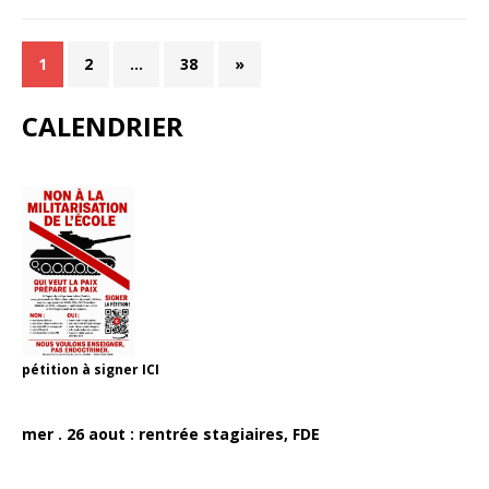
1
2
…
38
»
CALENDRIER
pétition à signer
ICI
mer . 26 aout : rentrée stagiaires, FDE