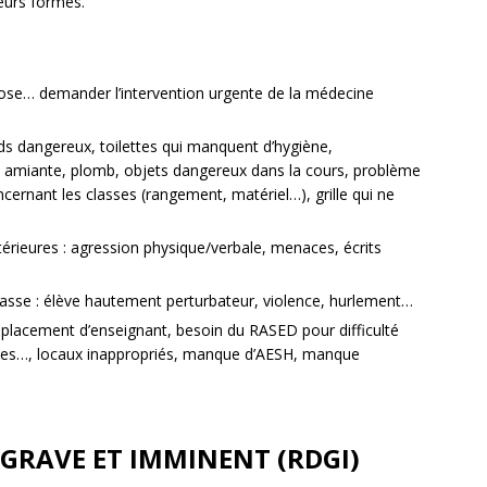
ieurs formes.
ulose… demander l’intervention urgente de la médecine
nds dangereux, toilettes qui manquent d’hygiène,
, amiante, plomb, objets dangereux dans la cours, problème
cernant les classes (rangement, matériel…), grille qui ne
érieures : agression physique/verbale, menaces, écrits
a classe : élève hautement perturbateur, violence, hurlement…
remplacement d’enseignant, besoin du RASED pour difficulté
argées…, locaux inappropriés, manque d’AESH, manque
 GRAVE ET IMMINENT (RDGI)