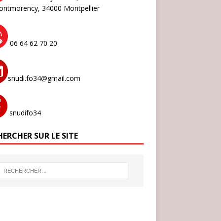
ontmorency,
34000 Montpellier
06 64 62 70 20
snudi.fo34@gmail.com
snudifo34
ERCHER SUR LE SITE