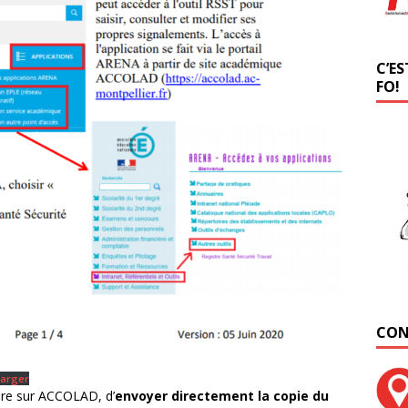
C’ES
FO!
CON
harger
ure sur ACCOLAD, d’
envoyer directement la copie du