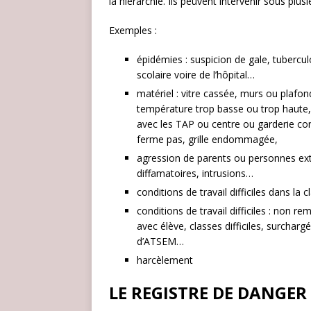
la hiérarchie. Ils peuvent intervenir sous plus
Exemples :
épidémies : suspicion de gale, tuberc
scolaire voire de l’hôpital…
matériel : vitre cassée, murs ou plafo
température trop basse ou trop haute
avec les TAP ou centre ou garderie con
ferme pas, grille endommagée,
agression de parents ou personnes ext
diffamatoires, intrusions…
conditions de travail difficiles dans l
conditions de travail difficiles : non 
avec élève, classes difficiles, surch
d’ATSEM…
harcèlement
LE REGISTRE DE DANGER