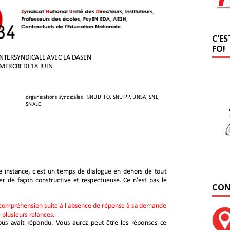
C’ES
FO!
CON