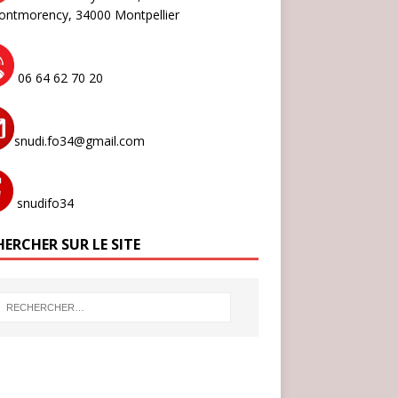
ontmorency,
34000 Montpellier
06 64 62 70 20
snudi.fo34@gmail.com
snudifo34
ERCHER SUR LE SITE