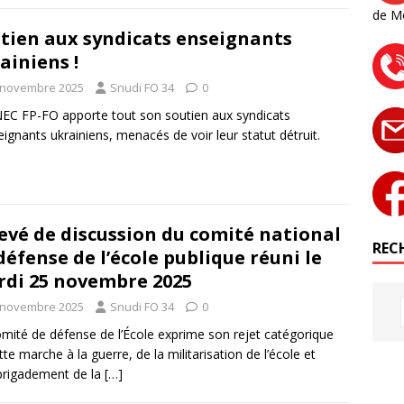
de M
tien aux syndicats enseignants
ainiens !
 novembre 2025
Snudi FO 34
0
EC FP-FO apporte tout son soutien aux syndicats
eignants ukrainiens, menacés de voir leur statut détruit.
evé de discussion du comité national
RECH
défense de l’école publique réuni le
di 25 novembre 2025
 novembre 2025
Snudi FO 34
0
mité de défense de l’École exprime son rejet catégorique
tte marche à la guerre, de la militarisation de l’école et
brigadement de la
[…]