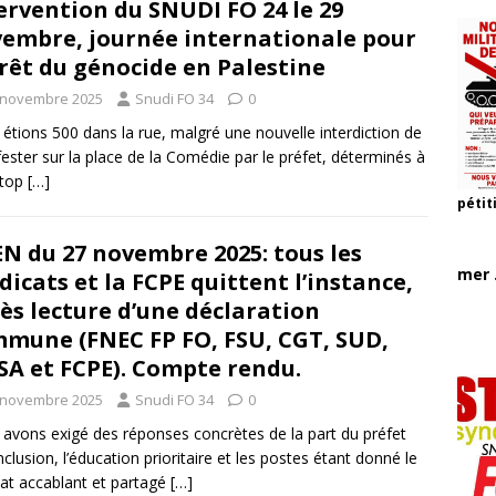
ervention du SNUDI FO 24 le 29
embre, journée internationale pour
rrêt du génocide en Palestine
 novembre 2025
Snudi FO 34
0
étions 500 dans la rue, malgré une nouvelle interdiction de
ester sur la place de la Comédie par le préfet, déterminés à
stop
[…]
pétit
N du 27 novembre 2025: tous les
mer .
dicats et la FCPE quittent l’instance,
ès lecture d’une déclaration
mune (FNEC FP FO, FSU, CGT, SUD,
A et FCPE). Compte rendu.
 novembre 2025
Snudi FO 34
0
avons exigé des réponses concrètes de la part du préfet
inclusion, l’éducation prioritaire et les postes étant donné le
at accablant et partagé
[…]