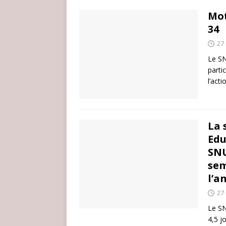
Mot
34
27
Le SN
parti
l’acti
La 
Edu
SNU
sem
l’a
27
Le SN
4,5 j