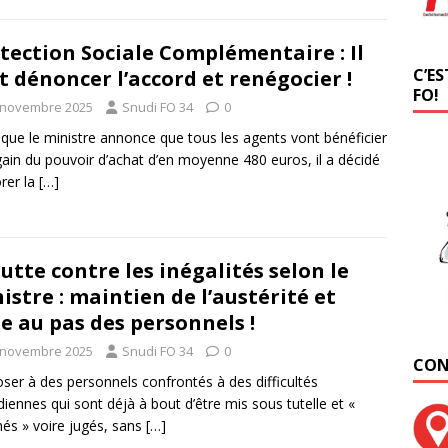
tection Sociale Complémentaire : Il
C’ES
t dénoncer l’accord et renégocier !
FO!
 novembre 2025
Snudi FO 34
0
 que le ministre annonce que tous les agents vont bénéficier
gain du pouvoir d’achat d’en moyenne 480 euros, il a décidé
orer la
[…]
lutte contre les inégalités selon le
istre : maintien de l’austérité et
e au pas des personnels !
 novembre 2025
Snudi FO 34
0
CON
ser à des personnels confrontés à des difficultés
diennes qui sont déjà à bout d’être mis sous tutelle et «
és » voire jugés, sans
[…]