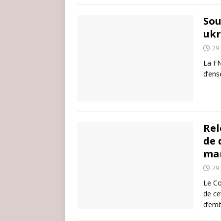
Sou
ukr
29
La FN
d’ens
Rel
de 
mar
29
Le Co
de ce
d’em