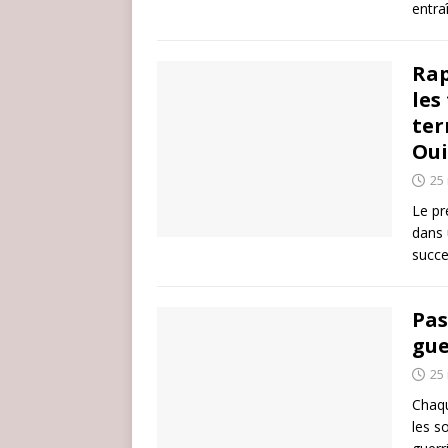
entra
Rap
les
ter
Oui
25
Le pr
dans 
succe
Pas
gue
25
Chaqu
les s