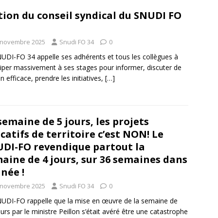
ion du conseil syndical du SNUDI FO
 novembre 2025
Snudi FO 34
0
UDI-FO 34 appelle ses adhérents et tous les collègues à
ciper massivement à ses stages pour informer, discuter de
on efficace, prendre les initiatives,
[…]
semaine de 5 jours, les projets
catifs de territoire c’est NON! Le
DI-FO revendique partout la
aine de 4 jours, sur 36 semaines dans
nnée !
 novembre 2025
Snudi FO 34
0
UDI-FO rappelle que la mise en œuvre de la semaine de
ours par le ministre Peillon s’était avéré être une catastrophe