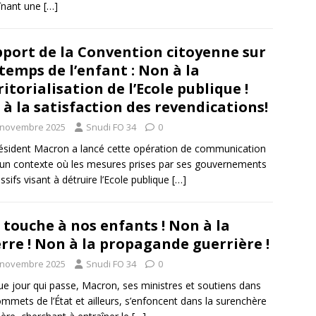
înant une
[…]
port de la Convention citoyenne sur
 temps de l’enfant : Non à la
ritorialisation de l’Ecole publique !
 à la satisfaction des revendications!
 novembre 2025
Snudi FO 34
0
ésident Macron a lancé cette opération de communication
un contexte où les mesures prises par ses gouvernements
ssifs visant à détruire l’Ecole publique
[…]
 touche à nos enfants ! Non à la
rre ! Non à la propagande guerrière !
 novembre 2025
Snudi FO 34
0
e jour qui passe, Macron, ses ministres et soutiens dans
ommets de l’État et ailleurs, s’enfoncent dans la surenchère