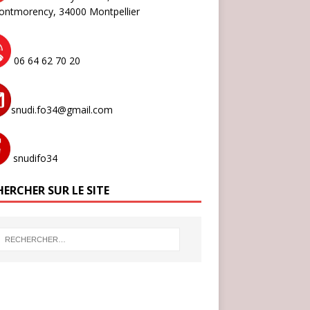
ontmorency,
34000 Montpellier
06 64 62 70 20
snudi.fo34@gmail.com
snudifo34
ERCHER SUR LE SITE