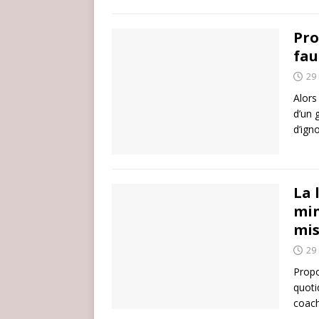
Pro
fau
29
Alors
d’un 
d’ign
La 
min
mis
29
Propo
quoti
coach