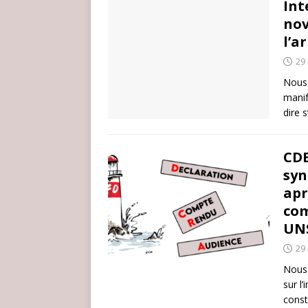
Int
nov
l’a
29
Nous 
manif
dire 
CDE
syn
apr
com
UNS
29
Nous 
sur l’
const