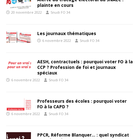
plainte en cours
20 novembre 2022
Snudi FO 34
Les journaux thématiques
6 novembre 2022
Snudi FO 34
AESH, contractuels : pourquoi voter FO à la
CCP ? Profession de foi et journaux
spéciaux
6 novembre 2022
Snudi FO 34
Professeurs des écoles : pourquoi voter
FO à la CAPD ?
6 novembre 2022
Snudi FO 34
PPCR, Réforme Blanquer… : quel syndicat