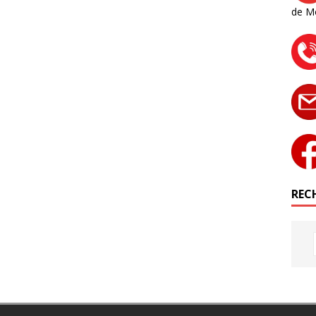
de M
RECH