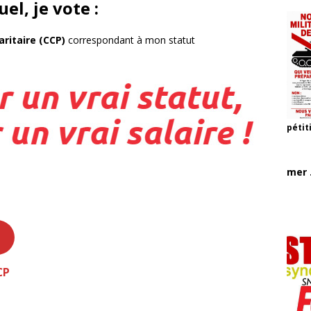
el, je vote :
ritaire (CCP)
correspondant à mon statut
pétit
mer .
CP