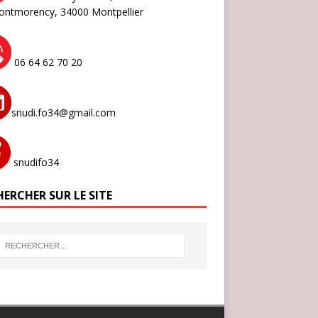
ontmorency,
34000 Montpellier
06 64 62 70 20
snudi.fo34@gmail.com
snudifo34
ERCHER SUR LE SITE