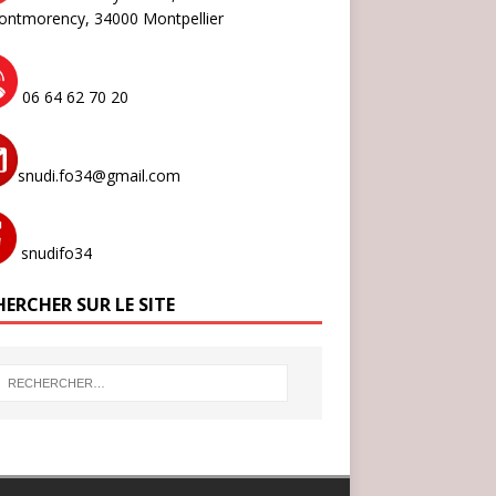
ontmorency,
34000 Montpellier
06 64 62 70 20
snudi.fo34@gmail.com
snudifo34
ERCHER SUR LE SITE