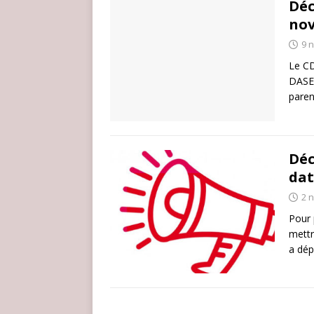
Déc
nov
9 
Le CD
DASEN
paren
Déc
dat
2 
Pour 
mettr
a dép