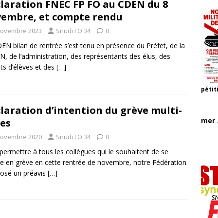
laration FNEC FP FO au CDEN du 8
embre, et compte rendu
novembre 2023
Snudi FO 34
0
EN bilan de rentrée s’est tenu en présence du Préfet, de la
, de l’administration, des représentants des élus, des
ts d’élèves et des
[…]
pétit
laration d’intention du grève multi-
mer .
es
novembre 2020
Snudi FO 34
0
permettre à tous les collègues qui le souhaitent de se
e en grève en cette rentrée de novembre, notre Fédération
osé un préavis
[…]