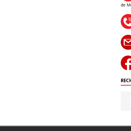
de M
RECH