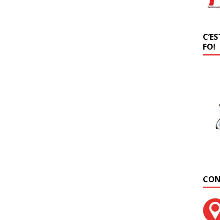
C’ES
FO!
CON