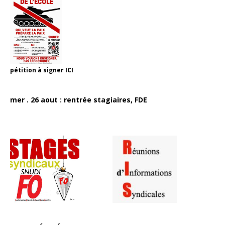
pétition à signer
ICI
mer . 26 aout : rentrée stagiaires, FDE