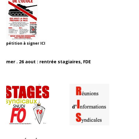
pétition à signer
ICI
mer . 26 aout : rentrée stagiaires, FDE