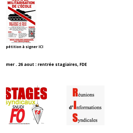
pétition à signer
ICI
mer . 26 aout : rentrée stagiaires, FDE