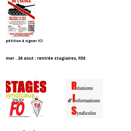
pétition à signer
ICI
mer . 26 aout : rentrée stagiaires, FDE