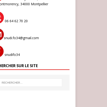
ontmorency,
34000 Montpellier
06 64 62 70 20
snudi.fo34@gmail.com
snudifo34
ERCHER SUR LE SITE