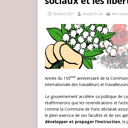
sociaux et les liber
28 avril 2021
Snudi FO 34
Non clas
ème
Année du 150
anniversaire de la Commune
internationale des travailleurs et travailleuses,
Le gouvernement accélère sa politique de cas
réaffirmerons que les revendications et l’act
comme la Commune de Paris déclarait assurer 
le plein exercice de ses facultés et de ses a
développer et propager l’instruction
, la