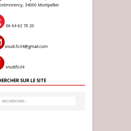
ontmorency,
34000 Montpellier
06 64 62 70 20
snudi.fo34@gmail.com
snudifo34
ERCHER SUR LE SITE