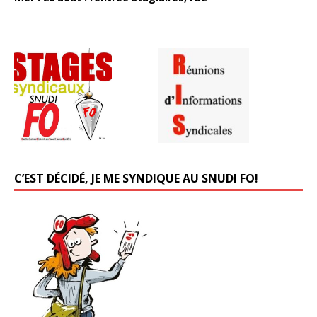
C’EST DÉCIDÉ, JE ME SYNDIQUE AU SNUDI FO!