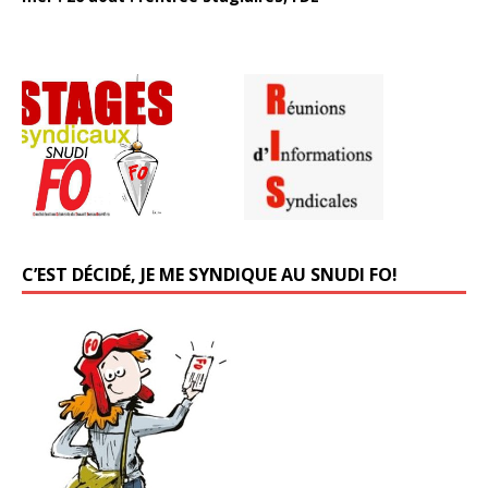
C’EST DÉCIDÉ, JE ME SYNDIQUE AU SNUDI FO!