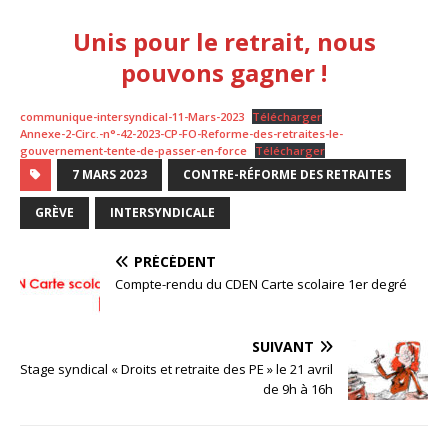
Unis pour le retrait, nous
pouvons gagner !
communique-intersyndical-11-Mars-2023
Télécharger
Annexe-2-Circ.-n°-42-2023-CP-FO-Reforme-des-retraites-le-
gouvernement-tente-de-passer-en-force
Télécharger
7 MARS 2023
CONTRE-RÉFORME DES RETRAITES
GRÈVE
INTERSYNDICALE
PRÉCÉDENT
Compte-rendu du CDEN Carte scolaire 1er degré
SUIVANT
Stage syndical « Droits et retraite des PE » le 21 avril
de 9h à 16h