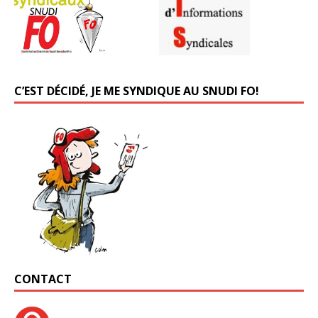
C’EST DÉCIDÉ, JE ME SYNDIQUE AU SNUDI FO!
CONTACT