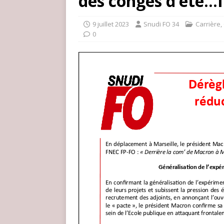
des congés d’été
9 juillet 2023
Snudi FO 34
Carrière
,
0