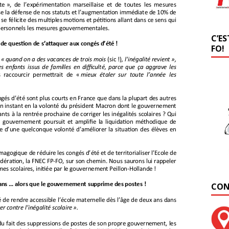
C’ES
FO!
CON