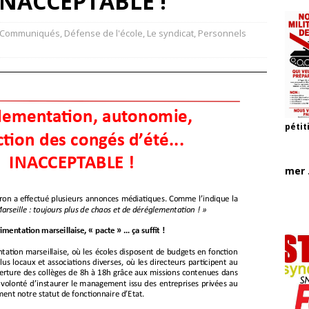
…INACCEPTABLE !
Communiqués
,
Défense de l'école
,
Le syndicat
,
Personnels
pétit
mer .