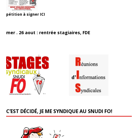
pétition à signer
ICI
mer . 26 aout : rentrée stagiaires, FDE
C’EST DÉCIDÉ, JE ME SYNDIQUE AU SNUDI FO!