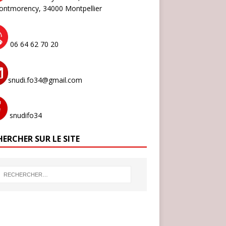
ontmorency,
34000 Montpellier
06 64 62 70 20
snudi.fo34@gmail.com
snudifo34
ERCHER SUR LE SITE