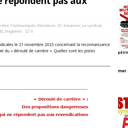
e répondent pas aux
rière
,
Communiqués
,
Directeurs
,
GT
,
Instances
,
Le syndicat
,
E)
,
Stagiaires
0
syndicales le 21 novembre 2023 concernant la reconnaissance
jet du « déroulé de carrière ». Quelles sont les pistes
pétit
mer .