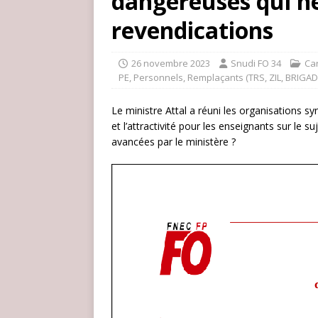
dangereuses qui n
revendications
26 novembre 2023
Snudi FO 34
Car
PE
,
Personnels
,
Remplaçants (TRS, ZIL, BRIGAD
Le ministre Attal a réuni les organisations 
et l’attractivité pour les enseignants sur le su
avancées par le ministère ?