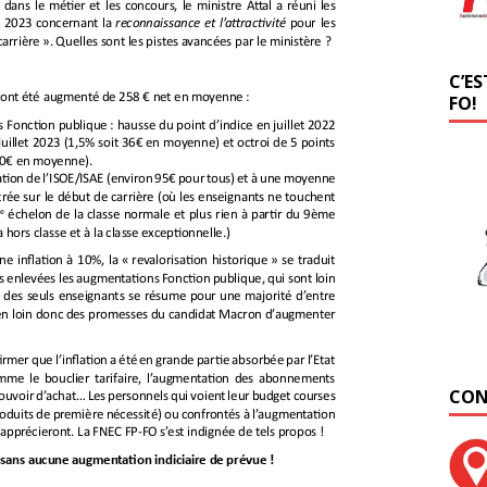
C’ES
FO!
CON