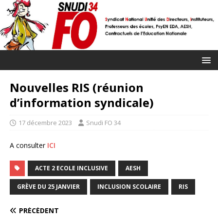
Nouvelles RIS (réunion
d’information syndicale)
17 décembre 2023
Snudi FO 34
A consulter
ICI
ACTE 2 ECOLE INCLUSIVE
AESH
GRÈVE DU 25 JANVIER
INCLUSION SCOLAIRE
RIS
PRÉCÉDENT