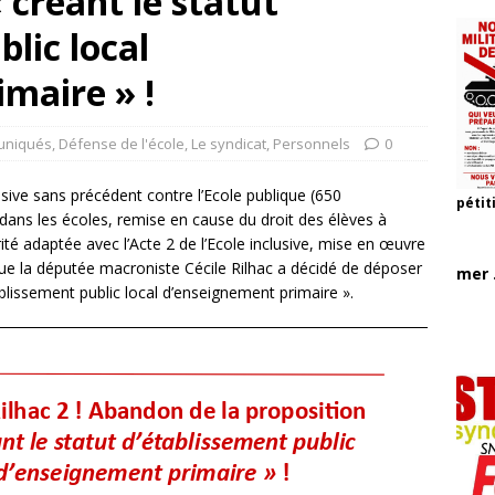
« créant le statut
lic local
maire » !
niqués
,
Défense de l'école
,
Le syndicat
,
Personnels
0
ive sans précédent contre l’Ecole publique (650
pétit
dans les écoles, remise en cause du droit des élèves à
rité adaptée avec l’Acte 2 de l’Ecole inclusive, mise en œuvre
ue la députée macroniste Cécile Rilhac a décidé de déposer
mer .
ablissement public local d’enseignement primaire ».