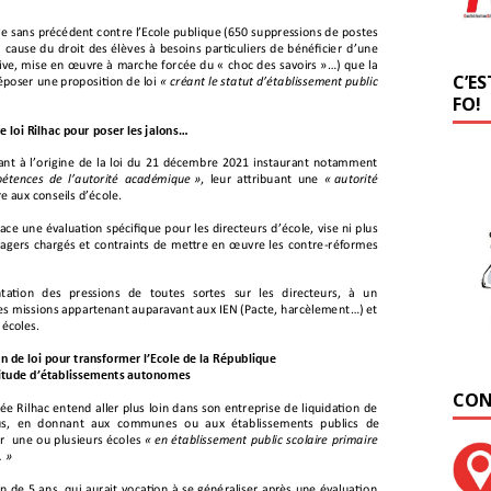
C’ES
FO!
CON