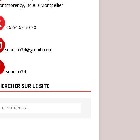
ontmorency,
34000 Montpellier
06 64 62 70 20
snudi.fo34@gmail.com
snudifo34
ERCHER SUR LE SITE