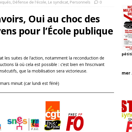
iqués
,
Défense de l'école
,
Le syndicat
,
Personnels
0
voirs, Oui au choc des
yens pour l’École publique
pétit
t les suites de l’action, notamment la reconduction de
ctions là où cela est possible : c’est bien en l’inscrivant
sécutifs, que la mobilisation sera victorieuse.
mer .
ars minuit (car lundi est férié)