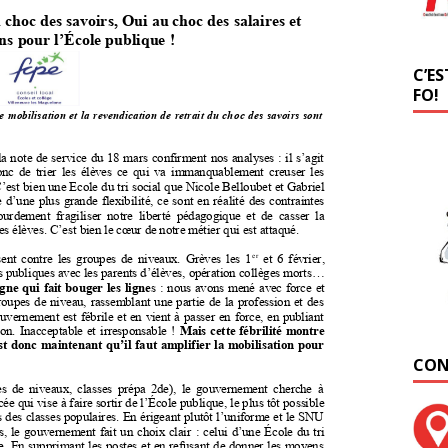
C’ES
FO!
CON