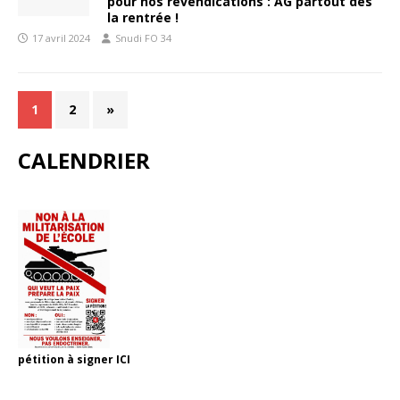
pour nos revendications : AG partout dès
la rentrée !
17 avril 2024
Snudi FO 34
1
2
»
CALENDRIER
pétition à signer
ICI