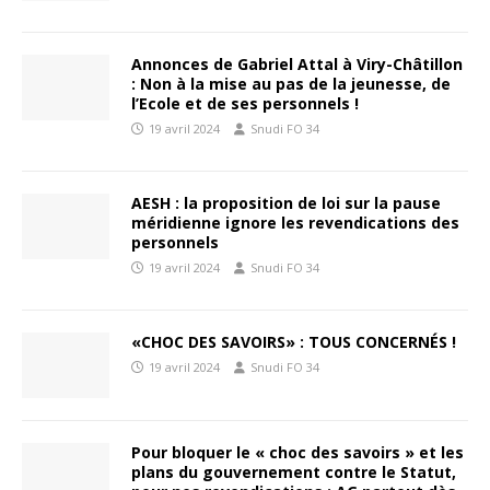
Annonces de Gabriel Attal à Viry-Châtillon
: Non à la mise au pas de la jeunesse, de
l’Ecole et de ses personnels !
19 avril 2024
Snudi FO 34
AESH : la proposition de loi sur la pause
méridienne ignore les revendications des
personnels
19 avril 2024
Snudi FO 34
«CHOC DES SAVOIRS» : TOUS CONCERNÉS !
19 avril 2024
Snudi FO 34
Pour bloquer le « choc des savoirs » et les
plans du gouvernement contre le Statut,