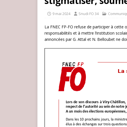
stigmatiser, soume
9 mai 2024
Snudi FO 34
Communiq
La FNEC FP-FO refuse de participer à cette 
responsabilités et à mettre l’institution scol
annoncées par G. Attal et N. Belloubet ne doiv