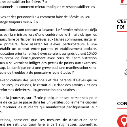
C’ES
FO!
CON