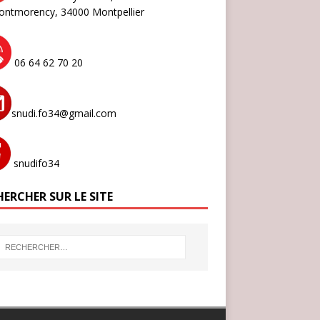
ontmorency,
34000 Montpellier
06 64 62 70 20
snudi.fo34@gmail.com
snudifo34
ERCHER SUR LE SITE