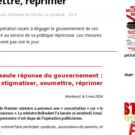
ttre, réprimer
ués
,
Défense de l'école
,
Le syndicat
0
opération visant à dégager le gouvernement de ses
aire au service de sa politique répressive. Les mesures
ent pas voir le jour.
pétit
mer .