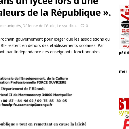
ans un lycée lors d’une
aleurs de la République ».
ommuniqués
,
Défense de l'école
,
Le syndicat
0
prochain gouvernement pour exiger que les associations qui
IF restent en dehors des établissements scolaires. Par
anti par l’indépendance des enseignants fonctionnaires
pétit
mer .