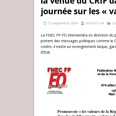
la venue du CRIF d
journée sur les « v
12 septembre 2024
Snudi FO 34
C
La FNEC FP-FO interviendra en direction du 
portent des messages politiques comme le CR
contre, il existe un enseignement laïque, gar
d’Etat.