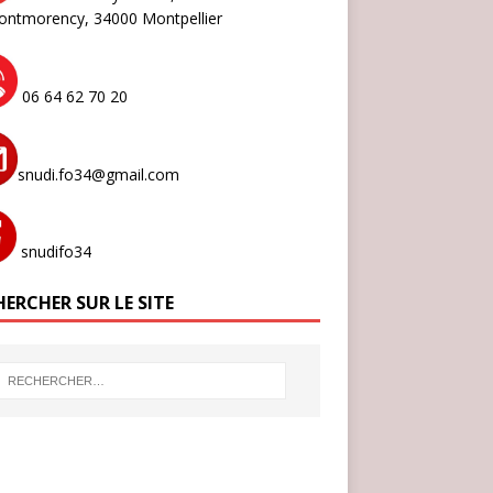
ontmorency,
34000 Montpellier
06 64 62 70 20
snudi.fo34@gmail.com
snudifo34
ERCHER SUR LE SITE