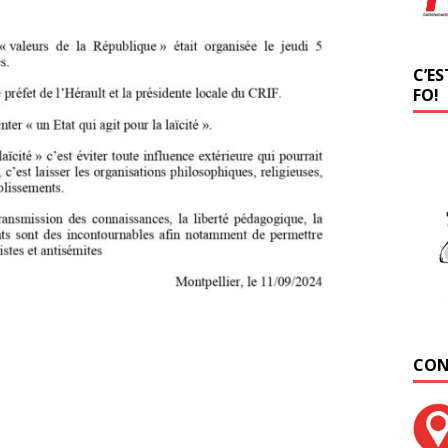
C’ES
FO!
CON