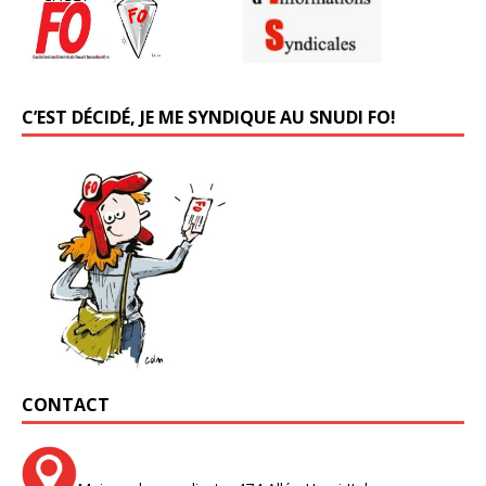
C’EST DÉCIDÉ, JE ME SYNDIQUE AU SNUDI FO!
CONTACT