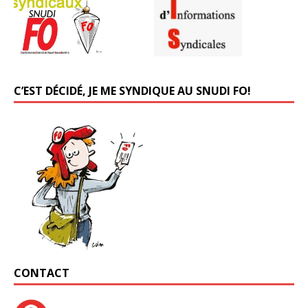
C’EST DÉCIDÉ, JE ME SYNDIQUE AU SNUDI FO!
CONTACT