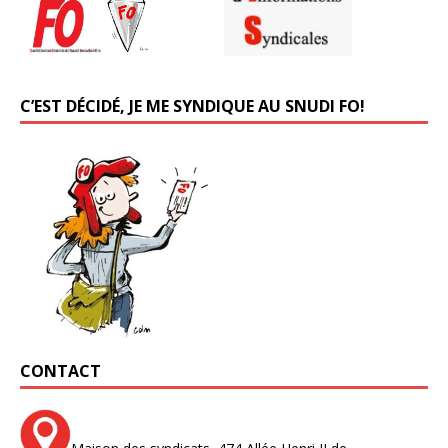
C’EST DÉCIDÉ, JE ME SYNDIQUE AU SNUDI FO!
CONTACT