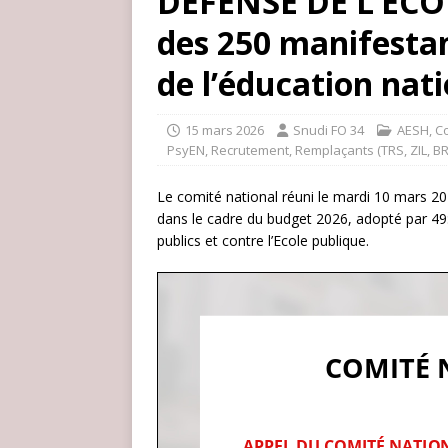
DÉFENSE DE L’ECO
des 250 manifestan
de l’éducation nat
15 mars 2026
Snudi FO 34
AESH
,
Co
PsyEN
,
Recrutement
,
Remplaçants (TRS, ZIL, B
Le comité national réuni le mardi 10 mars 2
dans le cadre du budget 2026, adopté par 49:
publics et contre l’Ecole publique.