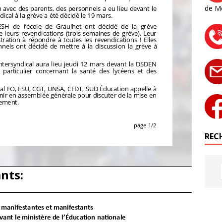
de M
RECH
nts: