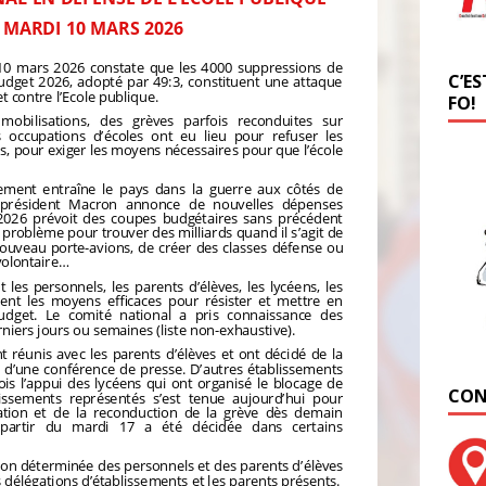
C’ES
FO!
CON