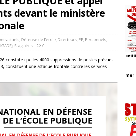
LE PUBLIQUE et appel
ts devant le ministère
ionale
ntractuels
,
Défense de l'école
,
Directeurs
,
PE
,
Personnels
,
RIGADE)
,
Stagiaires
0
pétit
026 constate que les 4000 suppressions de postes prévues
3, constituent une attaque frontale contre les services
mer .