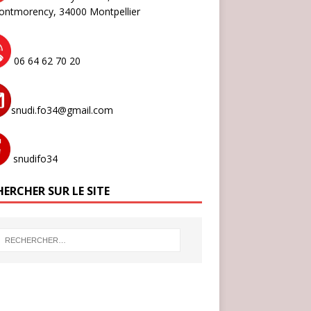
ontmorency,
34000 Montpellier
06 64 62 70 20
snudi.fo34@gmail.com
snudifo34
ERCHER SUR LE SITE