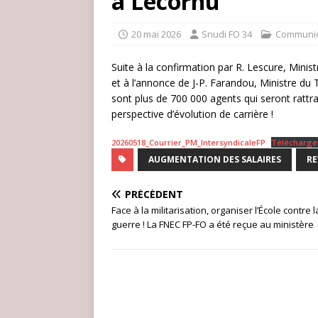
à Lecornu
20 mai 2026
Snudi FO 34
Communi
Suite à la confirmation par R. Lescure, Minist
et à l’annonce de J-P. Farandou, Ministre du T
sont plus de 700 000 agents qui seront rattr
perspective d’évolution de carrière !
20260518_Courrier_PM_IntersyndicaleFP
Télécharge
AUGMENTATION DES SALAIRES
RE
PRÉCÉDENT
Face à la militarisation, organiser l’École contre l
guerre ! La FNEC FP-FO a été reçue au ministère