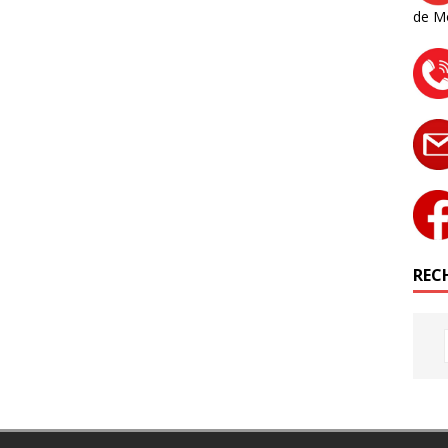
de M
RECH