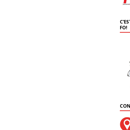
C’ES
FO!
CON