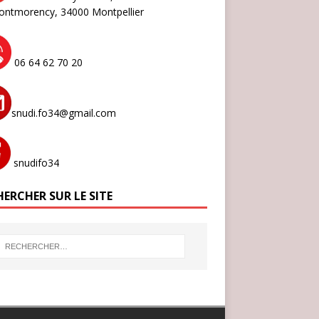
ontmorency,
34000 Montpellier
06 64 62 70 20
snudi.fo34@gmail.com
snudifo34
ERCHER SUR LE SITE