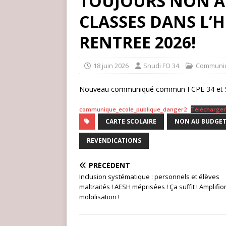
TOUJOURS NON A
CLASSES DANS L’
RENTREE 2026!
18 juin 2026
Snudi FO 34
Communi
Nouveau communiqué commun FCPE 34 et 
communique_ecole_publique_danger2
Télécharge
CARTE SCOLAIRE
NON AU BUDGET
REVENDICATIONS
PRÉCÉDENT
Inclusion systématique : personnels et élèves
maltraités ! AESH méprisées ! Ça suffit ! Amplifio
mobilisation !