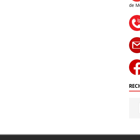
de M
RECH