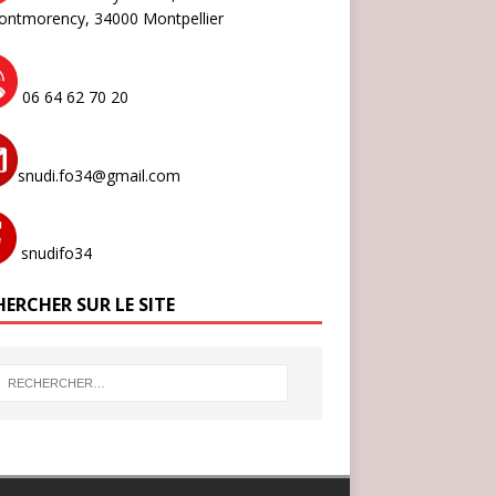
ontmorency,
34000 Montpellier
06 64 62 70 20
snudi.fo34@gmail.com
snudifo34
ERCHER SUR LE SITE