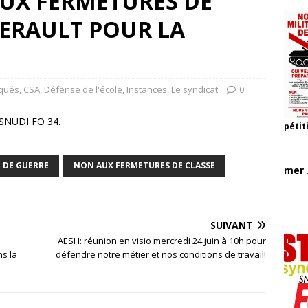
UX FERMETURES DE
HERAULT POUR LA
qués
,
CSA
,
Défense de l'école
,
Instances
,
Le syndicat
0
SNUDI FO 34.
pétit
r
 DE GUERRE
NON AUX FERMETURES DE CLASSE
mer .
SUIVANT
AESH: réunion en visio mercredi 24 juin à 10h pour
ns la
défendre notre métier et nos conditions de travail!