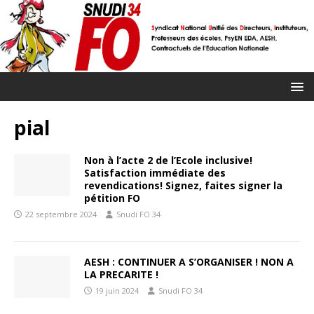
pial
Non à l’acte 2 de l’Ecole inclusive!
Satisfaction immédiate des
revendications! Signez, faites signer la
pétition FO
22 septembre 2024
Snudi FO 34
AESH : CONTINUER A S’ORGANISER ! NON A
LA PRECARITE !
19 juin 2024
Snudi FO 34