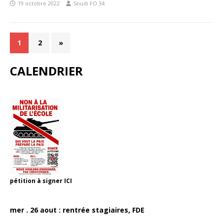
19 octobre 2022
Snudi FO 34
1
2
»
CALENDRIER
pétition à signer
ICI
mer . 26 aout : rentrée stagiaires, FDE