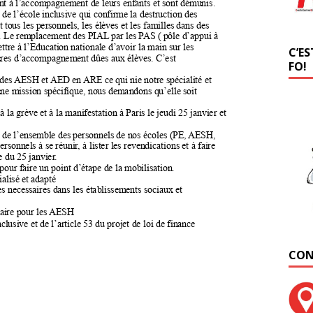
C’ES
FO!
CON