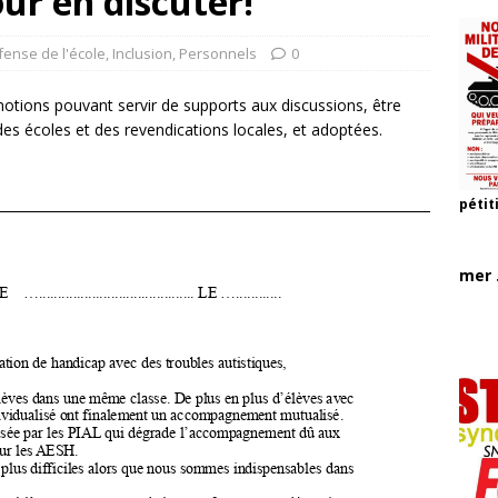
ur en discuter!
ense de l'école
,
Inclusion
,
Personnels
0
ions pouvant servir de supports aux discussions, être
des écoles et des revendications locales, et adoptées.
pétit
mer .