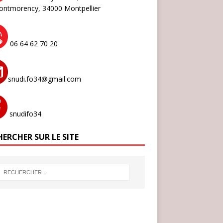
ontmorency,
34000 Montpellier
06 64 62 70 20
snudi.fo34@gmail.com
snudifo34
ERCHER SUR LE SITE