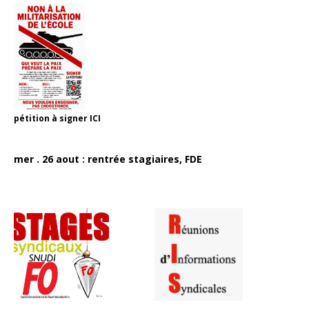
pétition à signer
ICI
mer . 26 aout : rentrée stagiaires, FDE