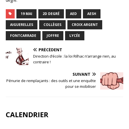
degré.
19 MAI
2D DEGRÉ
AED
AESH
AIGUERELLES
COLLÈGES
CROIX ARGENT
FONTCARRADE
JOFFRE
LYCÉE
PRÉCÉDENT
Direction d’école : la loi Rilhac n’arrange rien, au
contraire !
SUIVANT
Pénurie de remplaçants : des outils et une enquête
pour se mobiliser
CALENDRIER