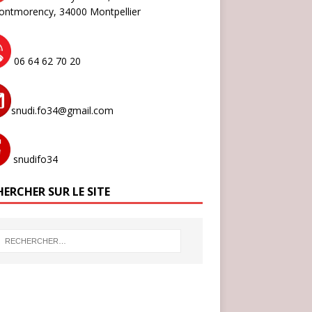
ontmorency,
34000 Montpellier
06 64 62 70 20
snudi.fo34@gmail.com
snudifo34
ERCHER SUR LE SITE