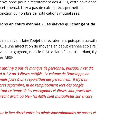
ne enveloppe pour le recrutement des AESH, cette enveloppe
rtemental. Il n’y a pas de calcul précis permettant
 fonction du nombre de notifications mutualisées.
tions en cours d’année ? Les élèves qui changent de
s ne peuvent faire l’objet de recrutement puisqu’on travaille
L a une affectation de moyens en début d’année scolaire, il
ve » est gagnant, mais le PIAL « d’arrivée » est perdant; il y
des AESH.
u’il n’y a pas de manque de personnel, puisqu’il n’est dit
 à 1,2 ou 3 élèves notifiés. Le volume de l’enveloppe ne
ais juste à une répartition des personnels. Il n’y a ni
 après septembre, ni de remplacement lors des congés
out ce temps-là les enseignants et élèves sont privés des
rtant droit, ou bien les AESH sont mutualisées sur encore
sur le lien direct entre les démissions/abandons de postes et