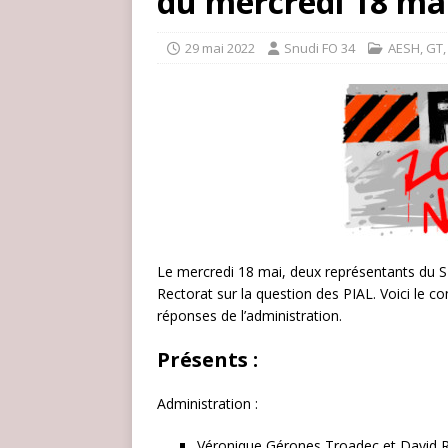
du mercredi 18 ma
29 mai 2022
Snudi FO 34
AESH
,
GT
Le mercredi 18 mai, deux représentants du S
Rectorat sur la question des PIAL. Voici le 
réponses de l’administration.
Présents :
Administration :
Véronique Gérones Troadec et Davi