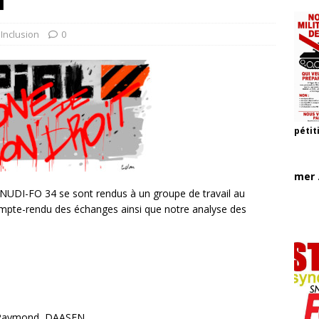
i
,
Inclusion
0
pétit
mer .
NUDI-FO 34 se sont rendus à un groupe de travail au
compte-rendu des échanges ainsi que notre analyse des
d Raymond, DAASEN